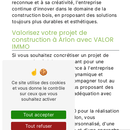
reconnue et à sa créativité, l'entreprise
continue d'innover dans le domaine de la
construction bois, en proposant des solutions
toujours plus durables et esthétiques.
Valorisez votre projet de
construction à Arlon avec VALOR
IMMO
Si vous souhaitez concrétiser un projet de
construction à Arlon en optant pour une
ossature bois, faites confiance à l'entreprise
VALOR IMMO. Son équipe dynamique et
passionnée saura vous accompagner tout au
Ce site utilise des cookies
long de votre projet, en vous proposant des
et vous donne le contrôle
solutions sur mesure et en adéquation avec
sur ceux que vous
souhaitez activer
vos attentes.
En choisissant VALOR IMMO pour la réalisation
Tout accepter
de votre ossature bois à Arlon, vous
bénéficierez d'un service personnalisé, d'une
Tout refuser
expertise technique pointue et d'une approche