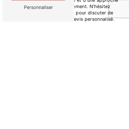
respectueuse de l'environnement. N'hésitez
Personnaliser
pas à contacter l'entreprise pour discuter de
votre projet et obtenir un devis personnalisé.
Accueil
#contact-form
ADRESSE