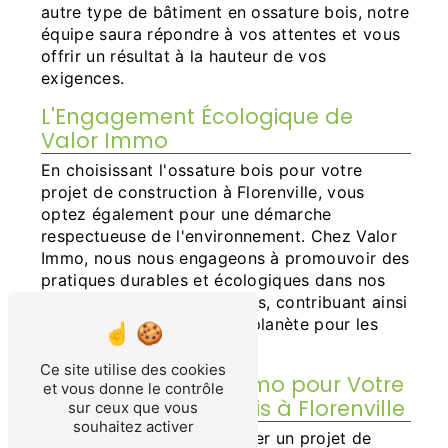
autre type de bâtiment en ossature bois, notre
équipe saura répondre à vos attentes et vous
offrir un résultat à la hauteur de vos
exigences.
L'Engagement Écologique de
Valor Immo
En choisissant l'ossature bois pour votre
projet de construction à Florenville, vous
optez également pour une démarche
respectueuse de l'environnement. Chez Valor
Immo, nous nous engageons à promouvoir des
pratiques durables et écologiques dans nos
réalisations en ossature bois, contribuant ainsi
à la préservation de notre planète pour les
générations futures.
Ce site utilise des cookies
Contactez Valor Immo pour Votre
et vous donne le contrôle
Projet d'Ossature Bois à Florenville
sur ceux que vous
souhaitez activer
Si vous envisagez de réaliser un projet de